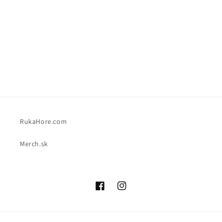
ó
:
RukaHore.com
Merch.sk
Facebook
Instagram