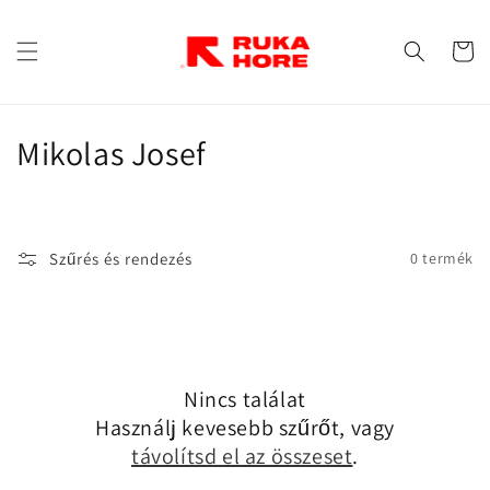
Ugrás a
tartalomhoz
Kosár
K
Mikolas Josef
o
l
Szűrés és rendezés
0 termék
l
e
k
Nincs találat
c
Használj kevesebb szűrőt, vagy
i
távolítsd el az összeset
.